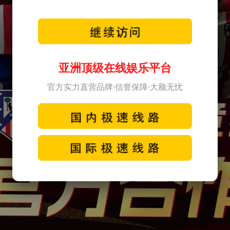
亚洲顶级在线娱乐平台
官方实力直营品牌·信誉保障·大额无忧