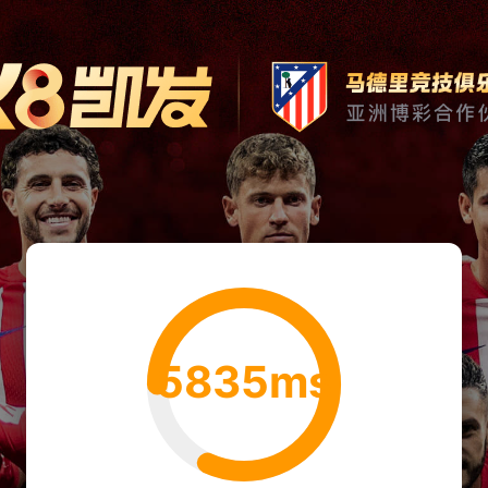
5835ms